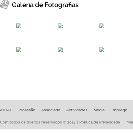
Galeria de Fotografias
Certificação da realização de TRAg na modalidade de autoteste
APTAC
Profissão
Associado
Actividades
Media
Emprego
Com todos os direitos reservados ® 2014
|
Política de Privacidade
Me