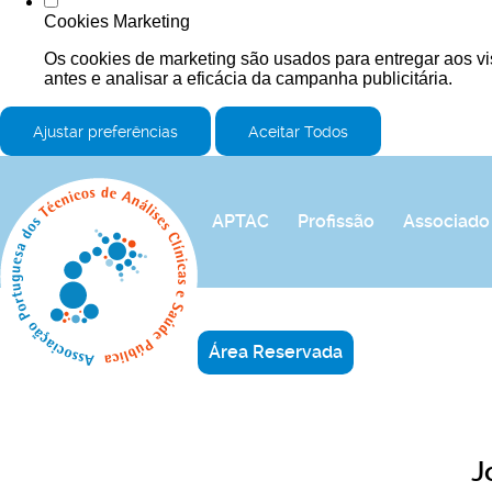
Cookies Marketing
Os cookies de marketing são usados para entregar aos vi
antes e analisar a eficácia da campanha publicitária.
Ajustar preferências
Aceitar Todos
APTAC
Profissão
Associado
Área Reservada
J